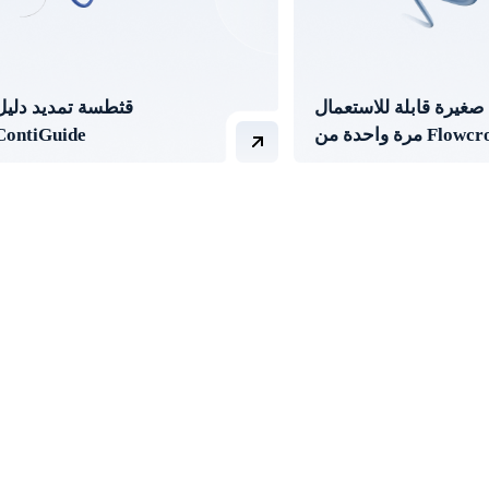
 صغيرة قابلة للاستعمال
قثطسة تمديد دليل
حدة من Flowcross
ContiGuide