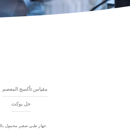
مقياس تأكسج المعصم
حل بوكت
جهاز طبي صغير محمول باليد يقيس تشبع الأكسجين في دم المريض. يمكنه أيضًا حساب معدل ضربات القلب.