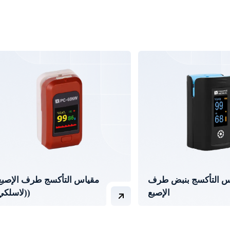
س التأكسج بنبض طرف
مقياس التأكسج طرف الإصبع
الإصبع
(لاسلكي)