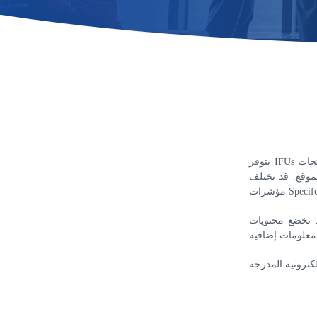
يتوفر IFUs لمنتجات Lepu الطبية القائمة على ، في هذا الموقع الإلكتروني. ليست كل المنتجات هنا مسجلة أو
لموقع. قد تختلف
ويات lFU للتغيير دون إشعار مسبق. يرجى التحقق من الرقم التسلسلي أو رقم الكثير لمنتجك