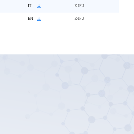
IT
E-IFU
EN
E-IFU