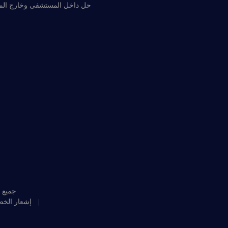
حل داخل المستشفى وخارج ال
©2024 Lepu التكنو
|
إشعار الخ