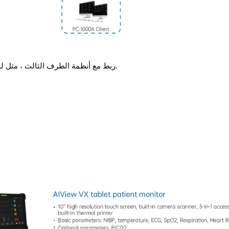
ربط مع أنظمة الطرف الثالث ، مثل له ، إمر ، ليس ، باكس ، الخ.