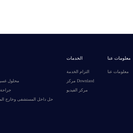
معلومات عنا
الخدمات
معلومات عنا
التزام الخدمة
مركز Downlaod
محلول غسيل
مركز الفيديو
جراحة 
حل داخل المستشفى وخارج ال