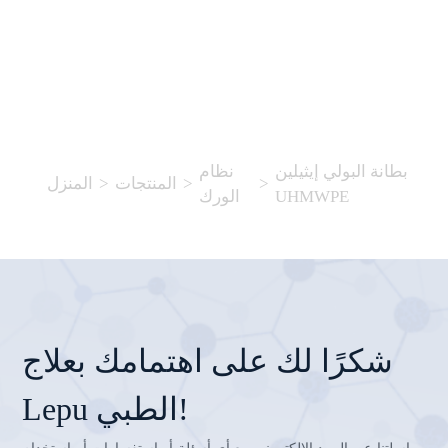
بطانة البولي إيثيلين
نظام
>
>
المنتجات
>
المنزل
UHMWPE
الورك
شكرًا لك على اهتمامك بعلاج
Lepu الطبي!