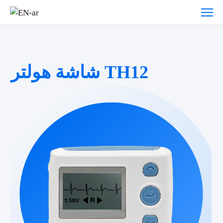
شاشة هولتر TH12