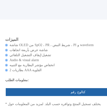
الميزات
شاشة OLED من SpO2 ، PR ، شريط النبض ، PI و waveform
شاشة عرض بأربعة اتجاهات
تشغيل/إيقاف التشغيل التلقائي
Audio & visual alarm
انخفاض مؤشر البطارية مع التنبيه
2 بطاريات AAA القلوية
معلومات الطلب:
كتالوج رقم
* يختلف تسجيل المنتج وتوافره حسب البلد. لمزيد من المعلومات حول