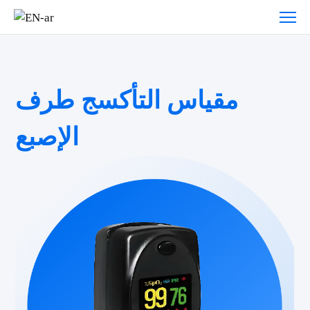
مقياس التأكسج طرف
الإصبع