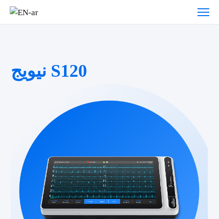
نيويج S120