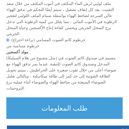
ملف لولبي لرش الماء المكثف في أنبوب المكثف من خلال منفذ
التفتيت. بعد كل إيقاف تشغيل ، سيتم أيضًا التحكم في تدفق الهواء
عالي السرعة لضاغط الهواء بواسطة صمام الملف اللولبي لتفجير
الرطوبة في الأنبوب المائي ، مما يقلل من كمية الرطوبة التي تدخل
برج المنخل الجزيئي ويحسن كفاءة إنتاج الأكسجين وحياة المنخل
الجزيئي.
خرطوم كاتم الصوت المسامي (براءة اختراع)
خرطوم مسامية من
مولد أكسجين
(مثل مصنوع من هلام السيليكا) مصمم في صندوق كاتم الصوت في
المدخل وصندوق كاتم الصوت للتنقية. عندما يمر تدفق الهواء مع
ضوضاء أعلى من خلال ثقوب صغيرة على الخراطيش ، سيتم تحويل
الطاقة الصوتية إلى حد كبير إلى طاقة ميكانيكية ، وبالتالي تقليل
الضوضاء المنبعثة من ضاغط الهواء والضوضاء أثناء عملية نزع
التروجينات.
طلب المعلومات