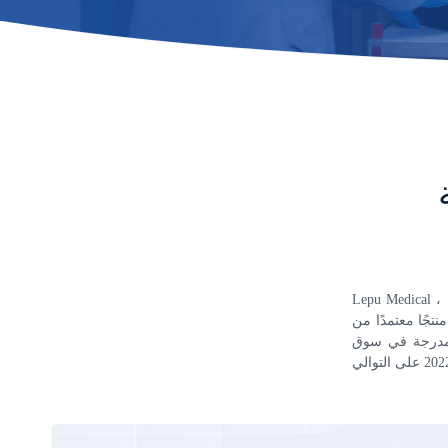
Lepu Medical ، الشركة الرائدة في الأجهزة الطبية للقلب والأوعية الدموية ، لديها شبكة عالمية من 190 شركة
. مع 214 حاصلة على شهادة الاتحاد الأوروبي و 34 منتجًا معتمدًا من FDA ، يبني Lepu منصة متكاملة تغطي
كة مدرجة في سوق