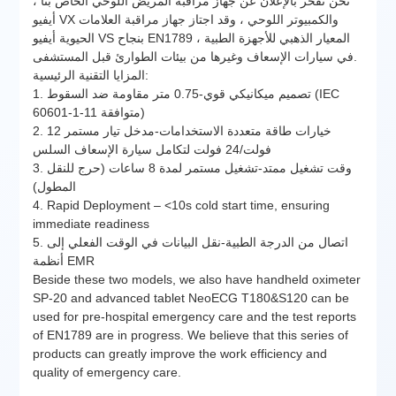
نحن نفخر بالإعلان عن جهاز مراقبة المريض اللوحي الخاص بنا ،
أيفيو VX والكمبيوتر اللوحي ، وقد اجتاز جهاز مراقبة العلامات
الحيوية أيفيو VS بنجاح EN1789 ، المعيار الذهبي للأجهزة الطبية
في سيارات الإسعاف وغيرها من بيئات الطوارئ قبل المستشفى.
المزايا التقنية الرئيسية:
1. تصميم ميكانيكي قوي-0.75 متر مقاومة ضد السقوط (IEC
60601-1-11 متوافقة)
2. خيارات طاقة متعددة الاستخدامات-مدخل تيار مستمر 12
فولت/24 فولت لتكامل سيارة الإسعاف السلس
3. وقت تشغيل ممتد-تشغيل مستمر لمدة 8 ساعات (حرج للنقل
المطول)
4. Rapid Deployment – <10s cold start time, ensuring
immediate readiness
5. اتصال من الدرجة الطبية-نقل البيانات في الوقت الفعلي إلى
أنظمة EMR
Beside these two models, we also have handheld oximeter
SP-20 and advanced tablet NeoECG T180&S120 can be
used for pre-hospital emergency care and the test reports
of EN1789 are in progress. We believe that this series of
products can greatly improve the work efficiency and
quality of emergency care.