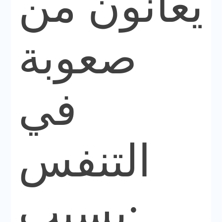
يعانون من
صعوبة
في
التنفس
بسبب: