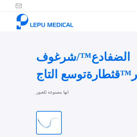
الضفادع™/شرغوف
™قثطارةتوسع التاج
انها مصنوعة للعبور