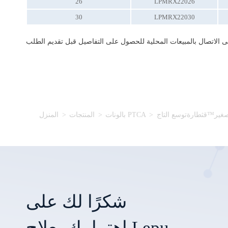
26
LPMRX22026
30
LPMRX22030
ير™قثطارةتوسع التاج
>
بالونات PTCA
>
المنتجات
>
المنزل
شكرًا لك على
اهتمامك بعلاج Lepu