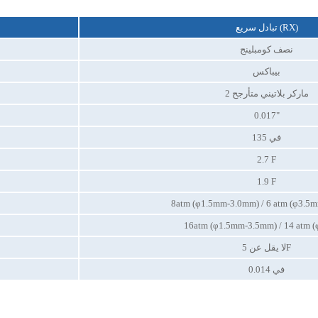
تبادل سريع (RX)
نصف كومبلينج
بيباكس
2 ماركر بلاتيني متأرجح
0.017"
135 في
2.7 F
1.9 F
8atm (φ1.5mm-3.0mm) / 6 atm (φ3.
16atm (φ1.5mm-3.5mm) / 14 atm 
لا يقل عن 5F
0.014 في