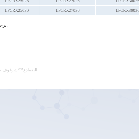
LPCRX25026
LPCRX27026
LPCRX3002
LPCRX25030
LPCRX27030
LPCRX3003
يرجى الاتصال بالمبيعات المحلية للحصول على التفاصيل قبل تقديم الطلب.
الضفادع™/شرغوف صغ