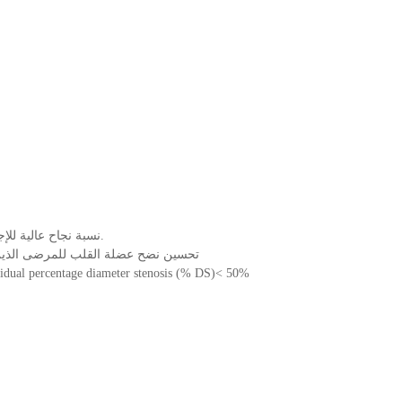
• نسبة نجاح عالية للإجراء التدخلي لعلاج المرضى الذين يعانون من أمراض الشريان التاجي.
• تحسين نضح عضلة القلب للمرضى الذين
esidual percentage diameter stenosis (% DS)< 50%