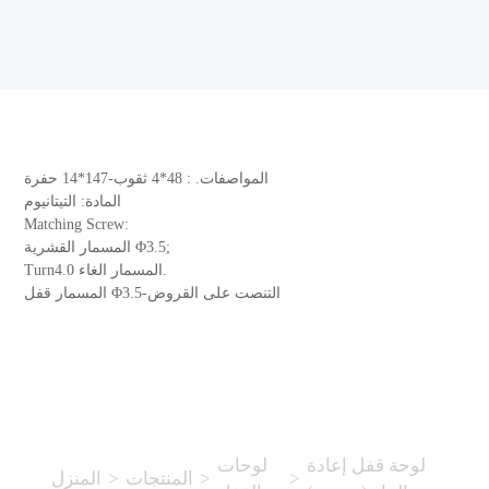
المواصفات. : 48*4 ثقوب-147*14 حفرة
المادة: التيتانيوم
Matching Screw:
المسمار القشرية Φ3.5;
Turn4.0 المسمار الغاء.
المسمار قفل Φ3.5-التنصت على القروض
لوحة قفل إعادة
لوحات
>
>
المنتجات
>
المنزل