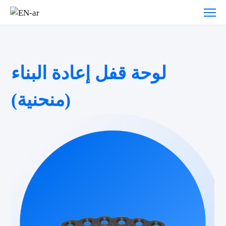
لوحة قفل إعادة البناء
(منحنية)