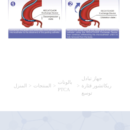
جهاز تبادل
بالونات
ريكاتشور قثارة
>
>
المنتجات
>
المنزل
PTCA
توسع