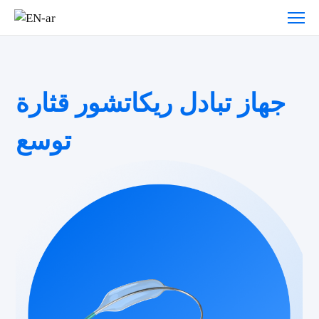
جهاز تبادل ريكاتشور قثارة
توسع